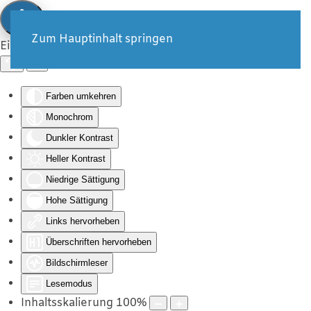
Zum Hauptinhalt springen
Eingabehilfen öffnen
Farben umkehren
Monochrom
Dunkler Kontrast
Heller Kontrast
Niedrige Sättigung
Hohe Sättigung
Links hervorheben
Überschriften hervorheben
Bildschirmleser
Lesemodus
Inhaltsskalierung
100
%