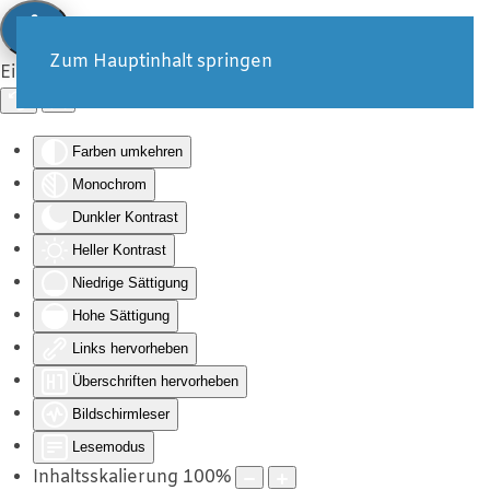
Zum Hauptinhalt springen
Eingabehilfen öffnen
Farben umkehren
Monochrom
Dunkler Kontrast
Heller Kontrast
Niedrige Sättigung
Hohe Sättigung
Links hervorheben
Überschriften hervorheben
Bildschirmleser
Lesemodus
Inhaltsskalierung
100
%