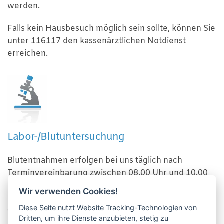
werden.
Falls kein Hausbesuch möglich sein sollte, können Sie
unter 116117 den kassenärztlichen Notdienst
erreichen.
Labor-/Blutuntersuchung
Blutentnahmen erfolgen bei uns täglich nach
Terminvereinbarung zwischen 08.00 Uhr und 10.00
Uhr oder nach individueller Terminabsprache. Die
Wir verwenden Cookies!
Blutergebnisse können am übernächsten Tag ab
Diese Seite nutzt Website Tracking-Technologien von
09.00 Uhr telefonisch abgefragt werden.
Dritten, um ihre Dienste anzubieten, stetig zu